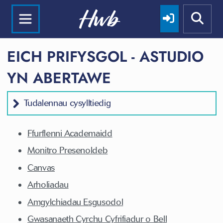
EICH PRIFYSGOL - ASTUDIO
YN ABERTAWE
Tudalennau cysylltiedig
Ffurflenni Academaidd
Monitro Presenoldeb
Canvas
Arholiadau
Amgylchiadau Esgusodol
Gwasanaeth Cyrchu Cyfrifiadur o Bell