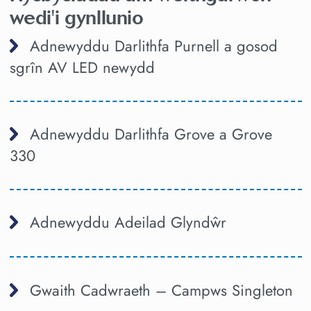
wedi'i gynllunio
Adnewyddu Darlithfa Purnell a gosod
sgrîn AV LED newydd
Adnewyddu Darlithfa Grove a Grove
330
Adnewyddu Adeilad Glyndŵr
Gwaith Cadwraeth – Campws Singleton