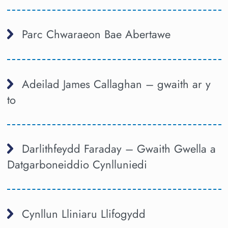
Parc Chwaraeon Bae Abertawe
Adeilad James Callaghan – gwaith ar y
to
Darlithfeydd Faraday – Gwaith Gwella a
Datgarboneiddio Cynlluniedi
Cynllun Lliniaru Llifogydd