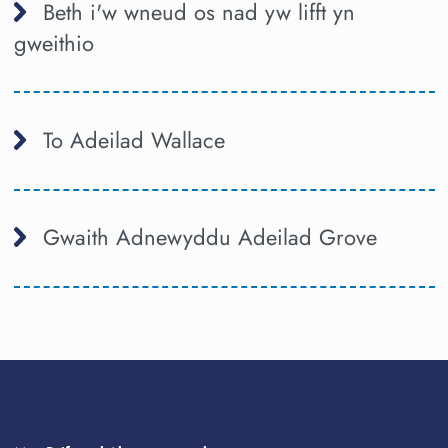
Beth i'w wneud os nad yw lifft yn
gweithio
To Adeilad Wallace
Gwaith Adnewyddu Adeilad Grove