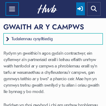
GWAITH AR Y CAMPWS
Tudalennau cysylltiedig
Rydym yn gweithio'n agos gyda'n contractwyr, ein
cyflenwyr a'n partneriaid eraill i leihau effaith unrhyw
waith hanfodol ar y campws a phroblemau eraill sy'n
tarfu ar wasanaethau a chyfleusterau'r campws, gan
gynnwys teithio ar y bws* a pharcio ceir. Mae hyn yn
cynnwys trefnu gwaith swnllyd y tu allan i oriau gwaith
lle bynnag y bo modd.
Byddwn yn rhoi gwybod i chi am unrhyw broblemau