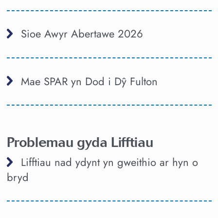
Sioe Awyr Abertawe 2026
Mae SPAR yn Dod i Dŷ Fulton
Problemau gyda Lifftiau
Lifftiau nad ydynt yn gweithio ar hyn o
bryd