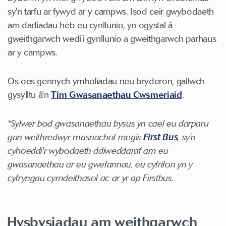
sy'n tarfu ar fywyd ar y campws. Isod ceir gwybodaeth
am darfiadau heb eu cynllunio, yn ogystal â
gweithgarwch wedi'i gynllunio a gweithgarwch parhaus
ar y campws.
Os oes gennych ymholiadau neu bryderon, gallwch
gysylltu â'n
Tîm Gwasanaethau Cwsmeriaid
.
*Sylwer bod gwasanaethau bysus yn cael eu darparu
gan weithredwyr masnachol megis
First Bus
, sy'n
cyhoeddi'r wybodaeth ddiweddaraf am eu
gwasanaethau ar eu gwefannau, eu cyfrifon yn y
cyfryngau cymdeithasol ac ar yr ap Firstbus.
Hysbysiadau am weithgarwch